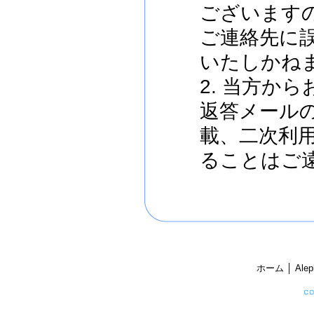
ございます
ご連絡先に
いたしかね
2. 当方か
返答メール
載、二次利
ることはご
ホーム
│
Ale