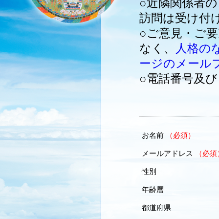
○近隣関係者
訪問は受け付
○ご意見・ご
なく、
人格の
ージのメール
○電話番号及
お名前
（必須）
メールアドレス
（必須
性別
年齢層
都道府県